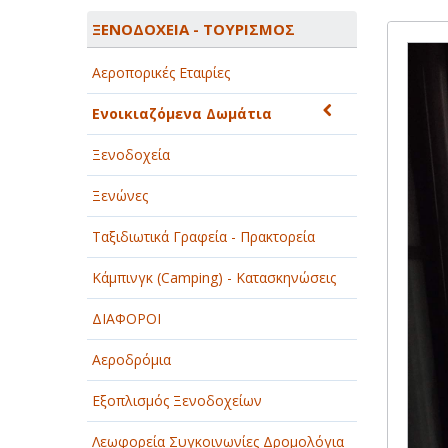
ΑΓΡΟΤΙΚΑ - ΚΤΗΝΟΤΡΟΦΙΚΑ
ΞΕΝΟΔΟΧΕΙΑ - ΤΟΥΡΙΣΜΟΣ
ΑΘΛΗΤΙΣΜΟΣ
Αεροπορικές Εταιρίες
ΑΥΤΟΚΙΝΗΤΑ - ΜΗΧΑΝΕΣ - ΣΚΑΦΗ
Ενοικιαζόμενα Δωμάτια
ΔΙΑΣΚΕΔΑΣΗ - ΨΥΧΑΓΩΓΙΑ - ΤΕΧΝΕΣ
Ξενοδοχεία
ΔΙΑΦΗΜΙΣΗ - ΜΜΕ
Ξενώνες
ΕΚΚΛΗΣΙΕΣ - ΦΙΛΑΝΘΡΩΠΙΚΑ
ΣΩΜΑΤΕΙΑ
Ταξιδιωτικά Γραφεία - Πρακτορεία
ΕΚΠΑΙΔΕΥΣΗ - ΣΧΟΛΕΣ
Κάμπινγκ (Camping) - Κατασκηνώσεις
ΕΜΠΟΡΙΟ - ΕΜΠΟΡΙΚΑ ΚΑΤΑΣΤΗΜΑΤΑ
ΔΙΑΦΟΡΟΙ
ΕΡΓΟΣΤΑΣΙΑ - ΒΙΟΜΗΧΑΝΙΕΣ
Αεροδρόμια
ΞΕΝΟΔΟΧΕΙΑ - ΤΟΥΡΙΣΜΟΣ
Εξοπλισμός Ξενοδοχείων
ΟΜΟΡΦΙΑ
Λεωφορεία Συγκοινωνίες Δρομολόγια