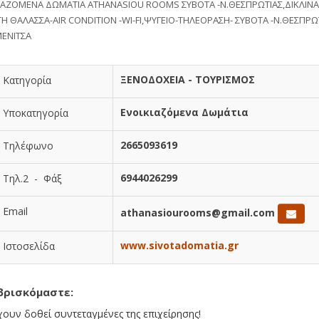
ΙΑΖΟΜΕΝΑ ΔΩΜΑΤΙΑ ATHANASIOU ROOMS ΣΥΒΟΤΑ -Ν.ΘΕΣΠΡΩΤΙΑΣ,ΔΙΚΛΙΝΑ
ΤΗ ΘΑΛΑΣΣΑ-AIR CONDITION -WI-FI,ΨΥΓΕΙΟ-ΤΗΛΕΟΡΑΣΗ- ΣΥΒΟΤΑ -Ν.ΘΕΣΠΡΩΤ
ΕΝΙΤΣΑ
ΞΕΝΟΔΟΧΕΙΑ - ΤΟΥΡΙΣΜΟΣ
Κατηγορία
Ενοικιαζόμενα Δωμάτια
Υποκατηγορία
2665093619
Τηλέφωνο
6944026299
Τηλ.2 - Φάξ
Email
athanasiourooms@gmail.com
www.sivotadomatia.gr
Ιστοσελίδα
βρισκόμαστε:
χουν δοθεί συντεταγμένες της επιχείρησης!