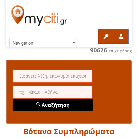
90626
επιχειρήσεις
Αναζήτηση
Βότανα Συμπληρώματα