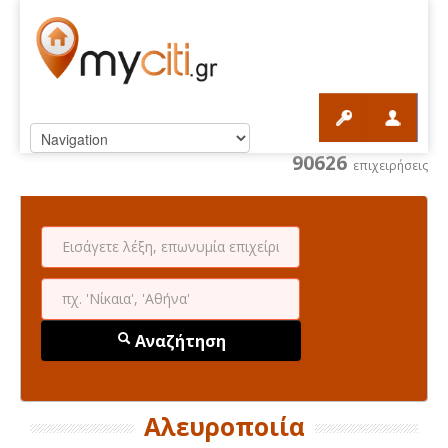
90626
επιχειρήσεις
Αναζήτηση
Αλευροποιία