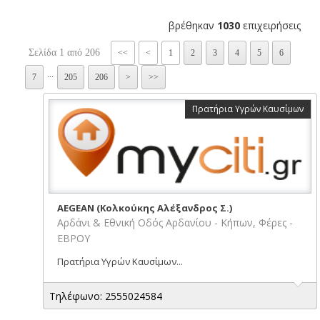
βρέθηκαν
1030
επιχειρήσεις
Σελίδα 1 από 206
<<
<
1
2
3
4
5
6
...
7
205
206
>
>>
Πρατήρια Υγρών Καυσίμων
AEGEAN (Κολκούκης Αλέξανδρος Σ.)
Αρδάνι & Εθνική Οδός Αρδανίου - Κήπων, Φέρες -
ΕΒΡΟΥ
Πρατήρια Υγρών Καυσίμων...
Τηλέφωνο: 2555024584