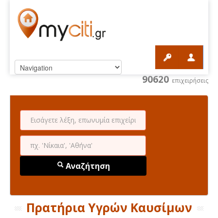
90620
επιχειρήσεις
Αναζήτηση
Πρατήρια Υγρών Καυσίμων