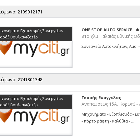
λέφωνο: 2109012171
ONE STOP AUTO SERVICE - Φ
ηχανήματα Εξοπλισμός Συνεργείων
81ο χλμ Παλαιάς Εθνικής Ο
καράζ Βουλκανιζατέρ
Συνεργεία Αυτοκινήτων, Audi -
λέφωνο: 2741301348
Γκαρής Ευάγγελος
ηχανήματα Εξοπλισμός Συνεργείων
Αναπαύσεως 15Α, Κορωπί -
καράζ Βουλκανιζατέρ
Μηχανήματα - Εξοπλισμός - Συ
- πόρτο ράφτη - καλύβια - ...