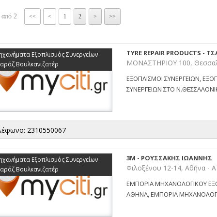
 από 2
<<
<
1
2
>
>>
TYRE REPAIR PRODUCTS - ΤΣ
ηχανήματα Εξοπλισμός Συνεργείων
ΜΟΝΑΣΤΗΡΙΟΥ 100, Θεσσαλ
καράζ Βουλκανιζατέρ
ΕΞΟΠΛΙΣΜΟΙ ΣΥΝΕΡΓΕΙΩΝ, ΕΞΟ
ΣΥΝΕΡΓΕΙΩΝ ΣΤΟ Ν.ΘΕΣΣΑΛΟΝΙΚ
λέφωνο: 2310550067
3Μ - ΡΟΥΣΣΑΚΗΣ ΙΩΑΝΝΗΣ
ηχανήματα Εξοπλισμός Συνεργείων
Φιλοξένου 12-14, Αθήνα - 
καράζ Βουλκανιζατέρ
ΕΜΠΟΡΙΑ ΜΗΧΑΝΟΛΟΓΙΚΟΥ ΕΞ
ΑΘΗΝΑ, ΕΜΠΟΡΙΑ ΜΗΧΑΝΟΛΟΓΙ