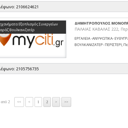
λέφωνο: 2106624621
ΔΗΜΗΤΡΟΠΟΥΛΟΣ ΜΟΝΟΠΡ
ηχανήματα Εξοπλισμός Συνεργείων
ΠΑΛΑΙΑΣ ΚΑΒΑΛΑΣ 222, Περι
καράζ Βουλκανιζατέρ
ΕΡΓΑΛΕΙΑ -ΑΝΥΨΩΤΙΚΑ- ΕΥΘΥ
BΟΥΛΚΑΝΙΖΑΤΕΡ- ΠΕΡΙΣΤΕΡΙ, Περ
λέφωνο: 2105756735
 από 2
<<
<
1
2
>
>>