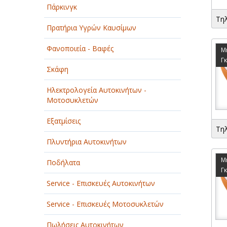
Πάρκινγκ
ΠΑΡΟΧΗ ΥΠΗΡΕΣΙΩΝ
Τη
Πρατήρια Υγρών Καυσίμων
ΤΕΧΝΙΚΑ - ΚΑΤΑΣΚΕΥΑΣΤΙΚΑ
Φανοποιεία - Βαφές
Μ
ΤΕΧΝΟΛΟΓΙΑ
Γ
Σκάφη
ΥΓΕΙΑ - ΙΑΤΡΟΙ
Ηλεκτρολογεία Αυτοκινήτων -
ΦΑΓΗΤΟ
Μοτοσυκλετών
Εξατμίσεις
Τη
Πλυντήρια Αυτοκινήτων
Μ
Ποδήλατα
Γ
Service - Επισκευές Αυτοκινήτων
Service - Επισκευές Μοτοσυκλετών
Πωλήσεις Αυτοκινήτων