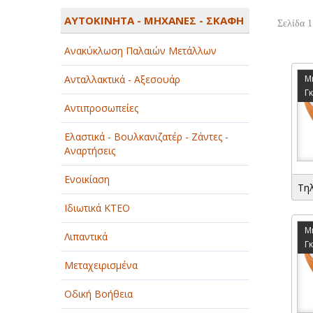
ΑΓΡΟΤΙΚΑ - ΚΤΗΝΟΤΡΟΦΙΚΑ
ΑΥΤΟΚΙΝΗΤΑ - ΜΗΧΑΝΕΣ - ΣΚΑΦΗ
Σελίδα 1
ΑΘΛΗΤΙΣΜΟΣ
Ανακύκλωση Παλαιών Μετάλλων
ΑΥΤΟΚΙΝΗΤΑ - ΜΗΧΑΝΕΣ - ΣΚΑΦΗ
Ανταλλακτικά - Αξεσουάρ
Μ
ΔΙΑΣΚΕΔΑΣΗ - ΨΥΧΑΓΩΓΙΑ - ΤΕΧΝΕΣ
Γ
Αντιπροσωπείες
ΔΙΑΦΗΜΙΣΗ - ΜΜΕ
Ελαστικά - Βουλκανιζατέρ - Ζάντες -
ΕΚΚΛΗΣΙΕΣ - ΦΙΛΑΝΘΡΩΠΙΚΑ
Αναρτήσεις
ΣΩΜΑΤΕΙΑ
Ενοικίαση
Τη
ΕΚΠΑΙΔΕΥΣΗ - ΣΧΟΛΕΣ
Ιδιωτικά ΚΤΕΟ
ΕΜΠΟΡΙΟ - ΕΜΠΟΡΙΚΑ ΚΑΤΑΣΤΗΜΑΤΑ
Μ
Λιπαντικά
Γ
ΕΡΓΟΣΤΑΣΙΑ - ΒΙΟΜΗΧΑΝΙΕΣ
Μεταχειρισμένα
ΞΕΝΟΔΟΧΕΙΑ - ΤΟΥΡΙΣΜΟΣ
Οδική Βοήθεια
ΟΜΟΡΦΙΑ