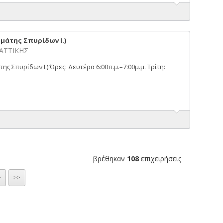
μάτης Σπυρίδων Ι.)
 ΑΤΤΙΚΗΣ
 Σπυρίδων Ι.) Ώρες: Δευτέρα 6:00π.μ.–7:00μ.μ. Τρίτη:
βρέθηκαν
108
επιχειρήσεις
>
>>