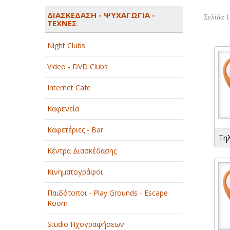
ΑΓΡΟΤΙΚΑ - ΚΤΗΝΟΤΡΟΦΙΚΑ
ΔΙΑΣΚΕΔΑΣΗ - ΨΥΧΑΓΩΓΙΑ -
Σελίδα 1
ΤΕΧΝΕΣ
ΑΘΛΗΤΙΣΜΟΣ
Night Clubs
ΑΥΤΟΚΙΝΗΤΑ - ΜΗΧΑΝΕΣ - ΣΚΑΦΗ
Video - DVD Clubs
ΔΙΑΣΚΕΔΑΣΗ - ΨΥΧΑΓΩΓΙΑ - ΤΕΧΝΕΣ
Internet Cafe
ΔΙΑΦΗΜΙΣΗ - ΜΜΕ
Καφενεία
ΕΚΚΛΗΣΙΕΣ - ΦΙΛΑΝΘΡΩΠΙΚΑ
ΣΩΜΑΤΕΙΑ
Καφετέριες - Bar
Τη
ΕΚΠΑΙΔΕΥΣΗ - ΣΧΟΛΕΣ
Κέντρα Διασκέδασης
ΕΜΠΟΡΙΟ - ΕΜΠΟΡΙΚΑ ΚΑΤΑΣΤΗΜΑΤΑ
Κινηματογράφοι
ΕΡΓΟΣΤΑΣΙΑ - ΒΙΟΜΗΧΑΝΙΕΣ
Παιδότοποι - Play Grounds - Escape
Room
ΞΕΝΟΔΟΧΕΙΑ - ΤΟΥΡΙΣΜΟΣ
Studio Ηχογραφήσεων
ΟΜΟΡΦΙΑ