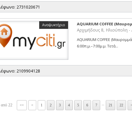
λέφωνο: 2731020671
AQUARIUM COFFEE (Μαυρομ
Αναψυκτήριο
Αρχιμήδους 8, Ηλιούπολη -
AQUARIUM COFFEE (Μαυρομμάτης
6:00π.μ.–7:00μ.μ. Τετά...
λέφωνο: 2109904128
...
 από 22
<<
<
1
2
3
4
5
6
7
21
22