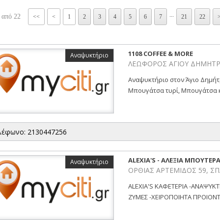
...
 από 22
<<
<
1
2
3
4
5
6
7
21
22
1108 COFFEE & MORE
Αναψυκτήριο
ΛΕΩΦΟΡΟΣ ΑΓΙΟΥ ΔΗΜΗΤΡΙΟΥ
Αναψυκτήριο στον Άγιο Δημήτρ
Μπουγάτσα τυρί, Μπουγάτσα κ.
λέφωνο: 2130447256
ALEXIA'S - ΑΛΕΞΙΑ ΜΠΟΥΤΕΡΑ
Αναψυκτήριο
ΟΡΘΙΑΣ ΑΡΤΕΜΙΔΟΣ 59, ΣΠ
ALEXIA'S ΚΑΦΕΤΕΡΙΑ -ΑΝΑΨΥΚ
ΖΥΜΕΣ -ΧΕΙΡΟΠΟΙΗΤΑ ΠΡΟΙΟΝΤΑ 