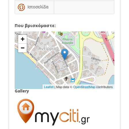
Ιστοσελίδα
Που βρισκόμαστε:
+
−
Leaflet
| Map data ©
OpenStreetMap
contributors
Gallery