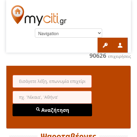
90626
επιχειρήσεις
Αναζήτηση
Ψαροταβέρνες