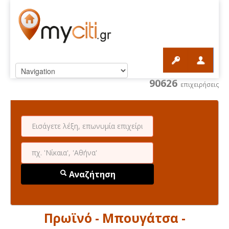
90626
επιχειρήσεις
Αναζήτηση
Πρωϊνό - Μπουγάτσα -