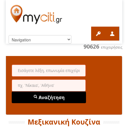
90626
επιχειρήσεις
Αναζήτηση
Μεξικανική Κουζίνα