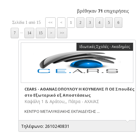
βρέθηκαν
71
επιχειρήσεις
Σελίδα 1 από 15
<<
<
1
2
3
4
5
6
...
7
14
15
>
>>
Ιδιωτικές Σχολές - Ακαδημίες
CEARS - ΑΘΑΝΑΣΟΠΟΥΛΟΥ Η ΚΟΥΝΕΛΗΣ Π ΟΕ Σπουδές
στο Εξωτερικό εξ Αποστάσεως
Καψάλη 1 & Αράτου,, Πάτρα - ΑΧΑΪΑΣ
ΚΕΝΤΡΟ ΜΕΤΑΛΥΚΕΙΑΚΗΣ ΕΚΠΑΙΔΕΥΣΗΣ ...
Τηλέφωνο: 2610240831