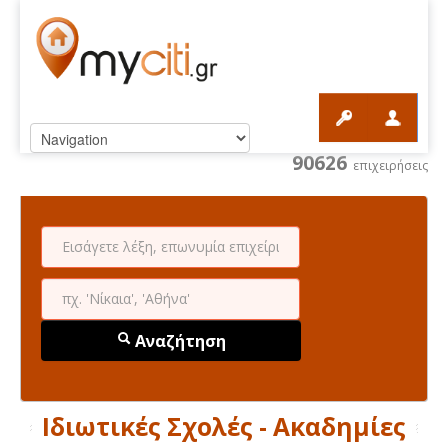
90626
επιχειρήσεις
Αναζήτηση
Ιδιωτικές Σχολές - Ακαδημίες