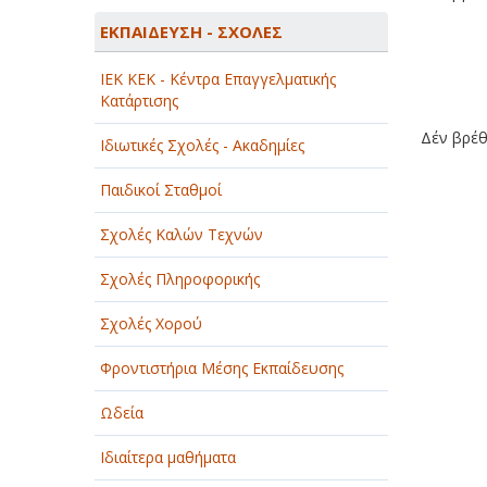
ΑΓΡΟΤΙΚΑ - ΚΤΗΝΟΤΡΟΦΙΚΑ
ΕΚΠΑΙΔΕΥΣΗ - ΣΧΟΛΕΣ
ΑΘΛΗΤΙΣΜΟΣ
ΙEK KEK - Κέντρα Επαγγελματικής
ΑΥΤΟΚΙΝΗΤΑ - ΜΗΧΑΝΕΣ - ΣΚΑΦΗ
Κατάρτισης
Δέν βρέθη
ΔΙΑΣΚΕΔΑΣΗ - ΨΥΧΑΓΩΓΙΑ - ΤΕΧΝΕΣ
Ιδιωτικές Σχολές - Ακαδημίες
ΔΙΑΦΗΜΙΣΗ - ΜΜΕ
Παιδικοί Σταθμοί
ΕΚΚΛΗΣΙΕΣ - ΦΙΛΑΝΘΡΩΠΙΚΑ
Σχολές Καλών Τεχνών
ΣΩΜΑΤΕΙΑ
Σχολές Πληροφορικής
ΕΚΠΑΙΔΕΥΣΗ - ΣΧΟΛΕΣ
Σχολές Χορού
ΕΜΠΟΡΙΟ - ΕΜΠΟΡΙΚΑ ΚΑΤΑΣΤΗΜΑΤΑ
Φροντιστήρια Μέσης Εκπαίδευσης
ΕΡΓΟΣΤΑΣΙΑ - ΒΙΟΜΗΧΑΝΙΕΣ
Ωδεία
ΞΕΝΟΔΟΧΕΙΑ - ΤΟΥΡΙΣΜΟΣ
Ιδιαίτερα μαθήματα
ΟΜΟΡΦΙΑ