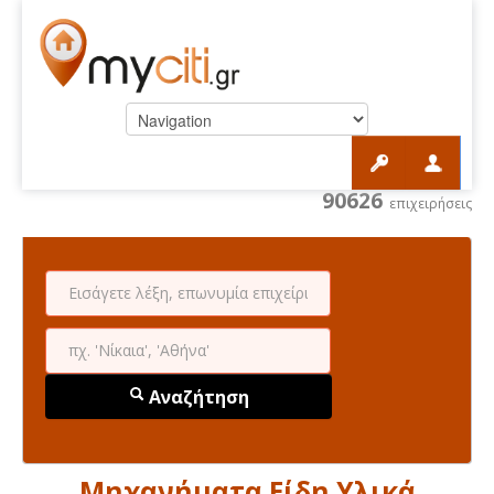
90626
επιχειρήσεις
Αναζήτηση
Μηχανήματα Είδη Υλικά