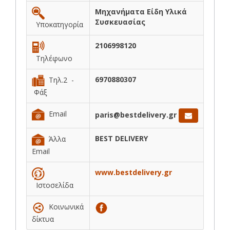
Μηχανήματα Είδη Υλικά
Συσκευασίας
Υποκατηγορία
2106998120
Τηλέφωνο
6970880307
Τηλ.2 -
Φάξ
Email
paris@bestdelivery.gr
BEST DELIVERY
Άλλα
Email
www.bestdelivery.gr
Ιστοσελίδα
Κοινωνικά
δίκτυα