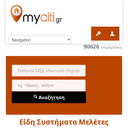
90626
επιχειρήσεις
Αναζήτηση
Είδη Συστήματα Μελέτες