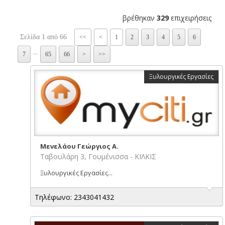
βρέθηκαν
329
επιχειρήσεις
Σελίδα 1 από 66
<<
<
1
2
3
4
5
6
...
7
65
66
>
>>
Ξυλουργικές Εργασίες
Μενελάου Γεώργιος Α.
Ταβουλάρη 3, Γουμένισσα - ΚΙΛΚΙΣ
Ξυλουργικές Εργασίες...
Τηλέφωνο: 2343041432