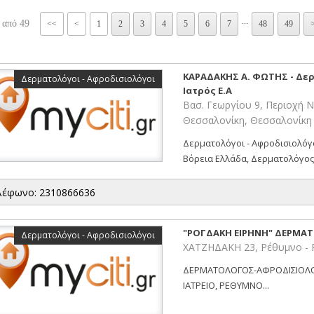
...
 από 49
<<
<
1
2
3
4
5
6
7
48
49
ΚΑΡΑΔΑΚΗΣ Α. ΦΩΤΗΣ - Δερ
Δερματολόγοι - Αφροδισιολόγοι
Ιατρός Ε.Α
Βασ. Γεωργίου 9, Περιοχή 
Θεσσαλονίκη, Θεσσαλονίκ
Δερματολόγοι - Αφροδισιολόγ
Βόρεια Ελλάδα, Δερματολόγος -
λέφωνο: 2310866636
"ΡΟΓΔΑΚΗ ΕΙΡΗΝΗ" ΔΕΡΜ
Δερματολόγοι - Αφροδισιολόγοι
ΧΑΤΖΗΔΑΚΗ 23, Ρέθυμνο 
ΔΕΡΜΑΤΟΛΟΓΟΣ-ΑΦΡΟΔΙΣΙΟΛΟ
ΙΑΤΡΕΙΟ, ΡΕΘΥΜΝΟ...