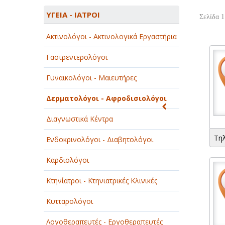
ΑΓΡΟΤΙΚΑ - ΚΤΗΝΟΤΡΟΦΙΚΑ
ΥΓΕΙΑ - ΙΑΤΡΟΙ
Σελίδα 1
ΑΘΛΗΤΙΣΜΟΣ
Ακτινολόγοι - Ακτινολογικά Εργαστήρια
ΑΥΤΟΚΙΝΗΤΑ - ΜΗΧΑΝΕΣ - ΣΚΑΦΗ
Γαστρεντερολόγοι
ΔΙΑΣΚΕΔΑΣΗ - ΨΥΧΑΓΩΓΙΑ - ΤΕΧΝΕΣ
Γυναικολόγοι - Μαιευτήρες
ΔΙΑΦΗΜΙΣΗ - ΜΜΕ
Δερματολόγοι - Αφροδισιολόγοι
ΕΚΚΛΗΣΙΕΣ - ΦΙΛΑΝΘΡΩΠΙΚΑ
ΣΩΜΑΤΕΙΑ
Διαγνωστικά Κέντρα
Τη
ΕΚΠΑΙΔΕΥΣΗ - ΣΧΟΛΕΣ
Ενδοκρινολόγοι - Διαβητολόγοι
ΕΜΠΟΡΙΟ - ΕΜΠΟΡΙΚΑ ΚΑΤΑΣΤΗΜΑΤΑ
Καρδιολόγοι
ΕΡΓΟΣΤΑΣΙΑ - ΒΙΟΜΗΧΑΝΙΕΣ
Κτηνίατροι - Κτηνιατρικές Κλινικές
ΞΕΝΟΔΟΧΕΙΑ - ΤΟΥΡΙΣΜΟΣ
Κυτταρολόγοι
ΟΜΟΡΦΙΑ
Λογοθεραπευτές - Εργοθεραπευτές