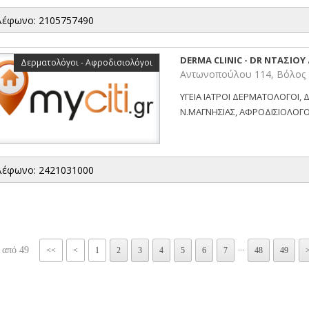
λέφωνο: 2105757490
DERMA CLINIC - DR ΝΤΑΣΙΟ
Δερματολόγοι - Αφροδισιολόγοι
Αντωνοπούλου 114, Βόλος
ΥΓΕΙΑ ΙΑΤΡΟΙ ΔΕΡΜΑΤΟΛΟΓΟΙ,
Ν.ΜΑΓΝΗΣΙΑΣ, ΑΦΡΟΔΙΣΙΟΛΟΓΟΙ
λέφωνο: 2421031000
...
 από 49
<<
<
1
2
3
4
5
6
7
48
49