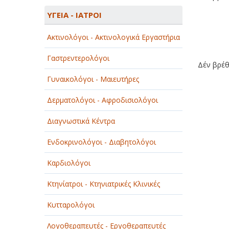
ΑΓΡΟΤΙΚΑ - ΚΤΗΝΟΤΡΟΦΙΚΑ
ΥΓΕΙΑ - ΙΑΤΡΟΙ
ΑΘΛΗΤΙΣΜΟΣ
Ακτινολόγοι - Ακτινολογικά Εργαστήρια
ΑΥΤΟΚΙΝΗΤΑ - ΜΗΧΑΝΕΣ - ΣΚΑΦΗ
Γαστρεντερολόγοι
Δέν βρέθη
ΔΙΑΣΚΕΔΑΣΗ - ΨΥΧΑΓΩΓΙΑ - ΤΕΧΝΕΣ
Γυναικολόγοι - Μαιευτήρες
ΔΙΑΦΗΜΙΣΗ - ΜΜΕ
Δερματολόγοι - Αφροδισιολόγοι
ΕΚΚΛΗΣΙΕΣ - ΦΙΛΑΝΘΡΩΠΙΚΑ
ΣΩΜΑΤΕΙΑ
Διαγνωστικά Κέντρα
ΕΚΠΑΙΔΕΥΣΗ - ΣΧΟΛΕΣ
Ενδοκρινολόγοι - Διαβητολόγοι
ΕΜΠΟΡΙΟ - ΕΜΠΟΡΙΚΑ ΚΑΤΑΣΤΗΜΑΤΑ
Καρδιολόγοι
ΕΡΓΟΣΤΑΣΙΑ - ΒΙΟΜΗΧΑΝΙΕΣ
Κτηνίατροι - Κτηνιατρικές Κλινικές
ΞΕΝΟΔΟΧΕΙΑ - ΤΟΥΡΙΣΜΟΣ
Κυτταρολόγοι
ΟΜΟΡΦΙΑ
Λογοθεραπευτές - Εργοθεραπευτές