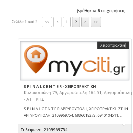
βρέθηκαν
6
επιχειρήσεις
Σελίδα 1 από 2
<<
<
1
2
>
>>
Χειροπρακτική
S P I N A L C E N T E R - ΧΕΙΡΟΠΡΑΚΤΙΚΗ
Κολοκοτρώνη 79, Αργυρούπολη 164 51, Αργυρούπολη
- ΑΤΤΙΚΗΣ
S P I N A L C E N T E R ΑΡΓΥΡΟΥΠΟΛΗ, ΧΕΙΡΟΠΡΑΚΤΙΚΗ ΣΤΗΝ
ΑΡΓΥΡΟΥΠΟΛΗ, 2109969754, 6936018273, 6940104511, ...
Τηλέφωνο: 2109969754