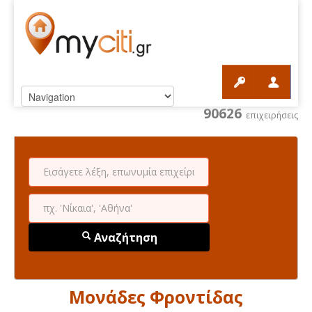
90626
επιχειρήσεις
Αναζήτηση
Μονάδες Φροντίδας