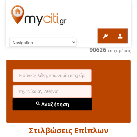
90626
επιχειρήσεις
Αναζήτηση
Στιλβώσεις Επίπλων