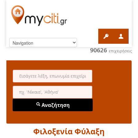
90626
επιχειρήσεις
Αναζήτηση
Φιλοξενία Φύλαξη