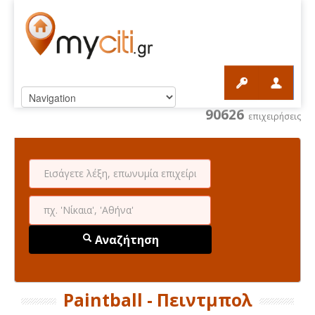
90626
επιχειρήσεις
Αναζήτηση
Paintball - Πειντμπολ