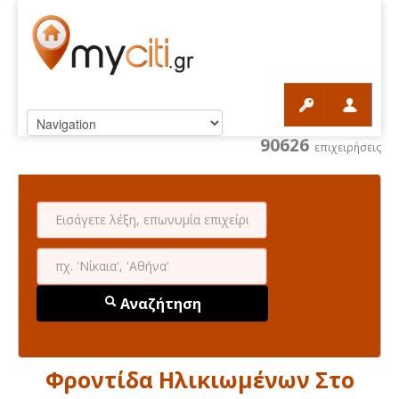
90626
επιχειρήσεις
Αναζήτηση
Φροντίδα Ηλικιωμένων Στο