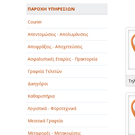
ΑΓΡΟΤΙΚΑ - ΚΤΗΝΟΤΡΟΦΙΚΑ
ΠΑΡΟΧΗ ΥΠΗΡΕΣΙΩΝ
ΑΘΛΗΤΙΣΜΟΣ
Courier
ΑΥΤΟΚΙΝΗΤΑ - ΜΗΧΑΝΕΣ - ΣΚΑΦΗ
Απεντομώσεις - Απολυμάνσεις
ΔΙΑΣΚΕΔΑΣΗ - ΨΥΧΑΓΩΓΙΑ - ΤΕΧΝΕΣ
Αποφράξεις - Αποχετεύσεις
ΔΙΑΦΗΜΙΣΗ - ΜΜΕ
Ασφαλιστικές Εταιρίες - Πρακτορεία
ΕΚΚΛΗΣΙΕΣ - ΦΙΛΑΝΘΡΩΠΙΚΑ
ΣΩΜΑΤΕΙΑ
Γραφεία Τελετών
Τη
ΕΚΠΑΙΔΕΥΣΗ - ΣΧΟΛΕΣ
Δικηγόροι
ΕΜΠΟΡΙΟ - ΕΜΠΟΡΙΚΑ ΚΑΤΑΣΤΗΜΑΤΑ
Καθαριστήρια
ΕΡΓΟΣΤΑΣΙΑ - ΒΙΟΜΗΧΑΝΙΕΣ
Λογιστικά - Φοροτεχνικά
ΞΕΝΟΔΟΧΕΙΑ - ΤΟΥΡΙΣΜΟΣ
Μεσιτικά Γραφεία
ΟΜΟΡΦΙΑ
Μεταφορές - Μετακομίσεις