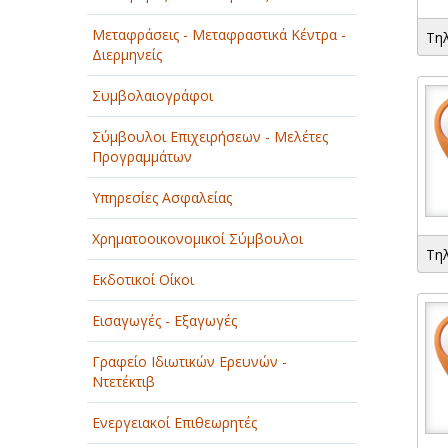
ΠΑΡΟΧΗ ΥΠΗΡΕΣΙΩΝ
Μεταφράσεις - Μεταφραστικά Κέντρα -
Τη
Διερμηνείς
ΤΕΧΝΙΚΑ - ΚΑΤΑΣΚΕΥΑΣΤΙΚΑ
Συμβολαιογράφοι
ΤΕΧΝΟΛΟΓΙΑ
Σύμβουλοι Επιχειρήσεων - Μελέτες
ΥΓΕΙΑ - ΙΑΤΡΟΙ
Προγραμμάτων
ΦΑΓΗΤΟ
Υπηρεσίες Ασφαλείας
Χρηματοοικονομικοί Σύμβουλοι
Τη
Εκδοτικοί Οίκοι
Εισαγωγές - Εξαγωγές
Γραφείο Ιδιωτικών Ερευνών -
Ντετέκτιβ
Ενεργειακοί Επιθεωρητές