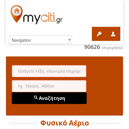
90626
επιχειρήσεις
Αναζήτηση
Φυσικό Αέριο