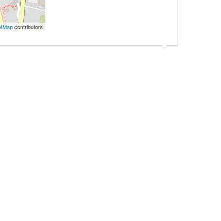
etMap
contributors