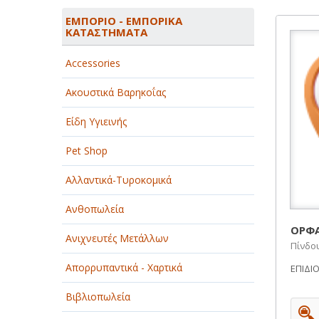
ΑΓΡΟΤΙΚΑ - ΚΤΗΝΟΤΡΟΦΙΚΑ
ΕΜΠΟΡΙΟ - ΕΜΠΟΡΙΚΑ
ΚΑΤΑΣΤΗΜΑΤΑ
ΑΘΛΗΤΙΣΜΟΣ
Accessories
ΑΥΤΟΚΙΝΗΤΑ - ΜΗΧΑΝΕΣ - ΣΚΑΦΗ
Ακουστικά Βαρηκοΐας
ΔΙΑΣΚΕΔΑΣΗ - ΨΥΧΑΓΩΓΙΑ - ΤΕΧΝΕΣ
Είδη Υγιεινής
ΔΙΑΦΗΜΙΣΗ - ΜΜΕ
Pet Shop
ΕΚΚΛΗΣΙΕΣ - ΦΙΛΑΝΘΡΩΠΙΚΑ
ΣΩΜΑΤΕΙΑ
Αλλαντικά-Τυροκομικά
ΕΚΠΑΙΔΕΥΣΗ - ΣΧΟΛΕΣ
Ανθοπωλεία
ΕΜΠΟΡΙΟ - ΕΜΠΟΡΙΚΑ
ΟΡΦ
Ανιχνευτές Μετάλλων
ΚΑΤΑΣΤΗΜΑΤΑ
Πίνδου
Απορρυπαντικά - Χαρτικά
ΕΠΙΔΙ
ΕΡΓΟΣΤΑΣΙΑ - ΒΙΟΜΗΧΑΝΙΕΣ
Βιβλιοπωλεία
ΞΕΝΟΔΟΧΕΙΑ - ΤΟΥΡΙΣΜΟΣ