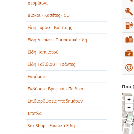
Δερμάτινα
ΟΜΟΡΦΙΑ
Δίσκοι - Κασέτες - CD
ΠΑΡΟΧΗ ΥΠΗΡΕΣΙΩΝ
Είδη Γάμου - Βάπτισης
ΤΕΧΝΙΚΑ - ΚΑΤΑΣΚΕΥΑΣΤΙΚΑ
Είδη Δώρων - Τουριστικά είδη
ΤΕΧΝΟΛΟΓΙΑ
Είδη Καπνιστού
ΥΓΕΙΑ - ΙΑΤΡΟΙ
Είδη Ταξιδίου - Τσάντες
ΦΑΓΗΤΟ
Ενδύματα
Που 
Ενδύματα Βρεφικά - Παιδικά
+
Επιδιορθώσεις Υποδημάτων
−
Έπιπλα
Sex Shop - Ερωτικά Είδη