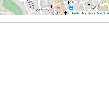
Leaflet
| Map data ©
OpenStre