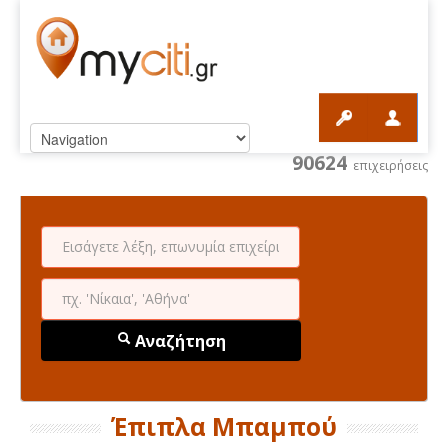
90624
επιχειρήσεις
Αναζήτηση
Έπιπλα Μπαμπού