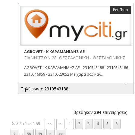
Pet Shop
AGROVET - Κ ΚΑΡΑΜΑΝΙΔΗΣ ΑΕ
ΓΙΑΝΝΙΤΣΩΝ 28, ΘΕΣΣΑΛΟΝΙΚΗ - ΘΕΣΣΑΛΟΝΙΚΗΣ
AGROVET - Κ ΚΑΡΑΜΑΝΙΔΗΣ ΑΕ - 2310543188 - 2310543186 -
2310516959 - 2310523052 Με χαρά σας καλ...
Τηλέφωνο: 2310543188
βρέθηκαν
294
επιχειρήσεις
Σελίδα 1 από 59
<<
<
1
2
3
4
5
6
...
7
58
59
>
>>