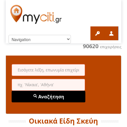
90620
επιχειρήσεις
Αναζήτηση
Οικιακά Είδη Σκεύη