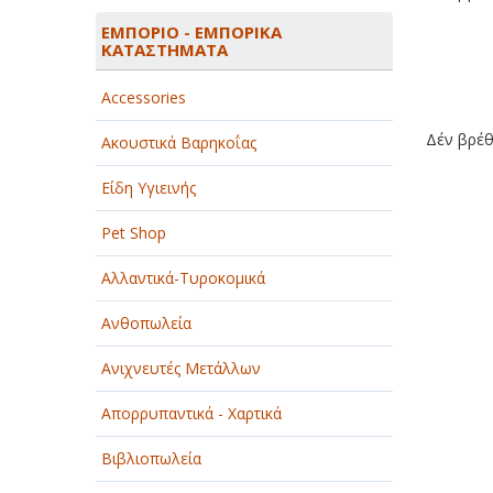
ΑΓΡΟΤΙΚΑ - ΚΤΗΝΟΤΡΟΦΙΚΑ
ΕΜΠΟΡΙΟ - ΕΜΠΟΡΙΚΑ
ΚΑΤΑΣΤΗΜΑΤΑ
ΑΘΛΗΤΙΣΜΟΣ
Accessories
ΑΥΤΟΚΙΝΗΤΑ - ΜΗΧΑΝΕΣ - ΣΚΑΦΗ
Δέν βρέθη
Ακουστικά Βαρηκοΐας
ΔΙΑΣΚΕΔΑΣΗ - ΨΥΧΑΓΩΓΙΑ - ΤΕΧΝΕΣ
Είδη Υγιεινής
ΔΙΑΦΗΜΙΣΗ - ΜΜΕ
Pet Shop
ΕΚΚΛΗΣΙΕΣ - ΦΙΛΑΝΘΡΩΠΙΚΑ
ΣΩΜΑΤΕΙΑ
Αλλαντικά-Τυροκομικά
ΕΚΠΑΙΔΕΥΣΗ - ΣΧΟΛΕΣ
Ανθοπωλεία
ΕΜΠΟΡΙΟ - ΕΜΠΟΡΙΚΑ
Ανιχνευτές Μετάλλων
ΚΑΤΑΣΤΗΜΑΤΑ
Απορρυπαντικά - Χαρτικά
ΕΡΓΟΣΤΑΣΙΑ - ΒΙΟΜΗΧΑΝΙΕΣ
Βιβλιοπωλεία
ΞΕΝΟΔΟΧΕΙΑ - ΤΟΥΡΙΣΜΟΣ