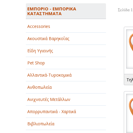
ΑΓΡΟΤΙΚΑ - ΚΤΗΝΟΤΡΟΦΙΚΑ
ΕΜΠΟΡΙΟ - ΕΜΠΟΡΙΚΑ
Σελίδα 1
ΚΑΤΑΣΤΗΜΑΤΑ
ΑΘΛΗΤΙΣΜΟΣ
Accessories
ΑΥΤΟΚΙΝΗΤΑ - ΜΗΧΑΝΕΣ - ΣΚΑΦΗ
Ακουστικά Βαρηκοΐας
ΔΙΑΣΚΕΔΑΣΗ - ΨΥΧΑΓΩΓΙΑ - ΤΕΧΝΕΣ
Είδη Υγιεινής
ΔΙΑΦΗΜΙΣΗ - ΜΜΕ
Pet Shop
ΕΚΚΛΗΣΙΕΣ - ΦΙΛΑΝΘΡΩΠΙΚΑ
ΣΩΜΑΤΕΙΑ
Αλλαντικά-Τυροκομικά
Τη
ΕΚΠΑΙΔΕΥΣΗ - ΣΧΟΛΕΣ
Ανθοπωλεία
ΕΜΠΟΡΙΟ - ΕΜΠΟΡΙΚΑ
Ανιχνευτές Μετάλλων
ΚΑΤΑΣΤΗΜΑΤΑ
Απορρυπαντικά - Χαρτικά
ΕΡΓΟΣΤΑΣΙΑ - ΒΙΟΜΗΧΑΝΙΕΣ
Βιβλιοπωλεία
ΞΕΝΟΔΟΧΕΙΑ - ΤΟΥΡΙΣΜΟΣ