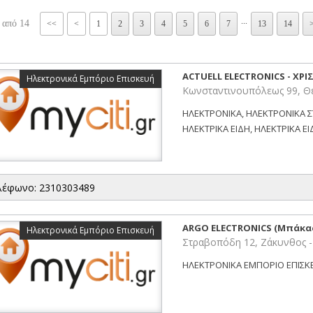
...
 από 14
<<
<
1
2
3
4
5
6
7
13
14
ACTUELL ELECTRONICS - ΧΡΙ
Ηλεκτρονικά Εμπόριο Επισκευή
Κωνσταντινουπόλεως 99, 
ΗΛΕΚΤΡΟΝΙΚΑ, ΗΛΕΚΤΡΟΝΙΚΑ Σ
ΗΛΕΚΤΡΙΚΑ ΕΙΔΗ, ΗΛΕΚΤΡΙΚΑ ΕΙΔ
λέφωνο: 2310303489
ARGO ELECTRONICS (Μπάκας
Ηλεκτρονικά Εμπόριο Επισκευή
Στραβοπόδη 12, Ζάκυνθος
ΗΛΕΚΤΡΟΝΙΚΑ ΕΜΠΟΡΙΟ ΕΠΙΣΚΕ