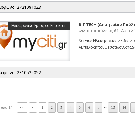
λέφωνο: 2721081028
BIT TECH (Δημητρίου Παύλο
Ηλεκτρονικά Εμπόριο Επισκευή
Φιλιππουπόλεως 61, Αμπελ
Service Ηλεκτρονικών Ειδών 
Αμπελόκηποι Θεσσαλονίκης,Ser
λέφωνο: 2310525052
...
 από 14
<<
<
1
2
3
4
5
6
7
13
14