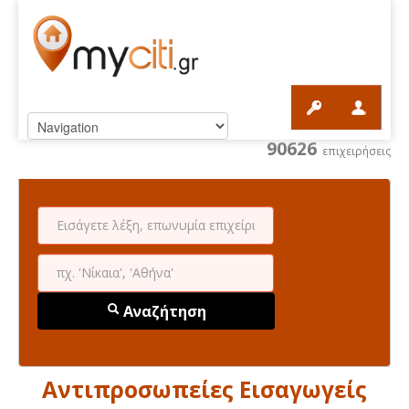
90626
επιχειρήσεις
Αναζήτηση
Αντιπροσωπείες Εισαγωγείς