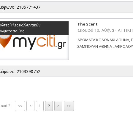
λέφωνο: 2105771437
The Scent
ρώτες Ύλες Καλλυντικών
Σκουφά 10, Αθήνα - ΑΤΤΙΚ
ρωματοποιίας
ΑΡΩΜΑΤΑ ΚΟΛΩΝΑΚΙ ΑΘΗΝΑ, E
ΣΑΜΠΟΥΑΝ ΑΘΗΝΑ , ΑΦΡΟΛΟΥΤΡ
λέφωνο: 2103390752
 από 2
<<
<
1
2
>
>>