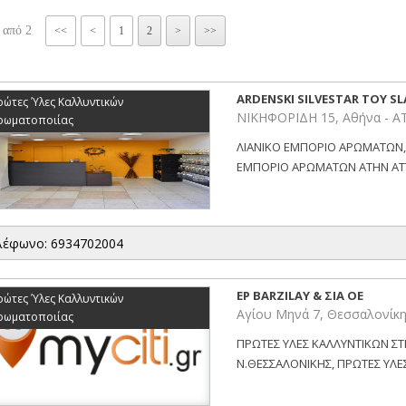
 από 2
<<
<
1
2
>
>>
ARDENSKI SILVESTAR ΤΟΥ S
ρώτες Ύλες Καλλυντικών
ΝΙΚΗΦΟΡΙΔΗ 15, Αθήνα - Α
ρωματοποιίας
ΛΙΑΝΙΚΟ ΕΜΠΟΡΙΟ ΑΡΩΜΑΤΩΝ,
ΕΜΠΟΡΙΟ ΑΡΩΜΑΤΩΝ ΑΤΗΝ ΑΤΤΙΚ
λέφωνο: 6934702004
EP BARZILAY & ΣΙΑ OE
ρώτες Ύλες Καλλυντικών
Αγίου Μηνά 7, Θεσσαλονίκ
ρωματοποιίας
ΠΡΩΤΕΣ ΥΛΕΣ ΚΑΛΛΥΝΤΙΚΩΝ ΣΤ
Ν.ΘΕΣΣΑΛΟΝΙΚΗΣ, ΠΡΩΤΕΣ ΥΛΕ