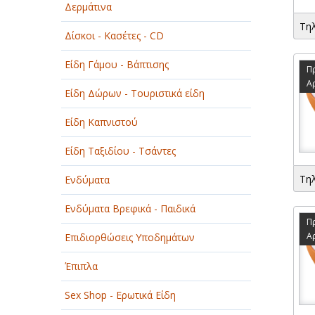
Δερμάτινα
ΟΜΟΡΦΙΑ
Τη
Δίσκοι - Κασέτες - CD
ΠΑΡΟΧΗ ΥΠΗΡΕΣΙΩΝ
Είδη Γάμου - Βάπτισης
ΤΕΧΝΙΚΑ - ΚΑΤΑΣΚΕΥΑΣΤΙΚΑ
Π
Α
Είδη Δώρων - Τουριστικά είδη
ΤΕΧΝΟΛΟΓΙΑ
Είδη Καπνιστού
ΥΓΕΙΑ - ΙΑΤΡΟΙ
Είδη Ταξιδίου - Τσάντες
ΦΑΓΗΤΟ
Τη
Ενδύματα
Ενδύματα Βρεφικά - Παιδικά
Π
Α
Επιδιορθώσεις Υποδημάτων
Έπιπλα
Sex Shop - Ερωτικά Είδη