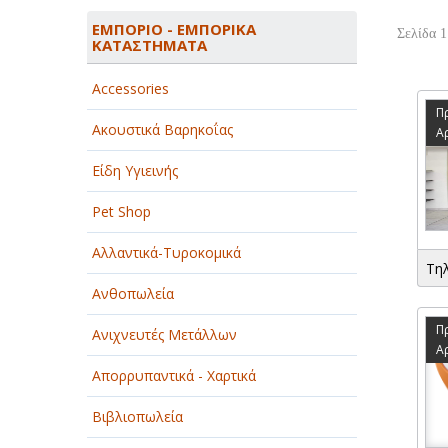
ΑΓΡΟΤΙΚΑ - ΚΤΗΝΟΤΡΟΦΙΚΑ
ΕΜΠΟΡΙΟ - ΕΜΠΟΡΙΚΑ
Σελίδα 1
ΚΑΤΑΣΤΗΜΑΤΑ
ΑΘΛΗΤΙΣΜΟΣ
Accessories
ΑΥΤΟΚΙΝΗΤΑ - ΜΗΧΑΝΕΣ - ΣΚΑΦΗ
Π
Ακουστικά Βαρηκοΐας
ΔΙΑΣΚΕΔΑΣΗ - ΨΥΧΑΓΩΓΙΑ - ΤΕΧΝΕΣ
Α
Είδη Υγιεινής
ΔΙΑΦΗΜΙΣΗ - ΜΜΕ
Pet Shop
ΕΚΚΛΗΣΙΕΣ - ΦΙΛΑΝΘΡΩΠΙΚΑ
ΣΩΜΑΤΕΙΑ
Αλλαντικά-Τυροκομικά
Τη
ΕΚΠΑΙΔΕΥΣΗ - ΣΧΟΛΕΣ
Ανθοπωλεία
ΕΜΠΟΡΙΟ - ΕΜΠΟΡΙΚΑ
Π
Ανιχνευτές Μετάλλων
ΚΑΤΑΣΤΗΜΑΤΑ
Α
Απορρυπαντικά - Χαρτικά
ΕΡΓΟΣΤΑΣΙΑ - ΒΙΟΜΗΧΑΝΙΕΣ
Βιβλιοπωλεία
ΞΕΝΟΔΟΧΕΙΑ - ΤΟΥΡΙΣΜΟΣ