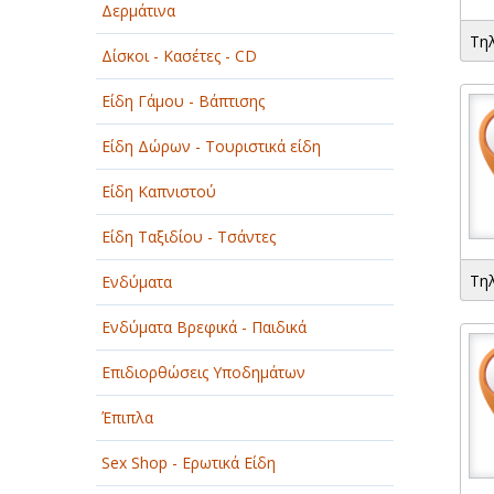
Δερμάτινα
ΟΜΟΡΦΙΑ
Τη
Δίσκοι - Κασέτες - CD
ΠΑΡΟΧΗ ΥΠΗΡΕΣΙΩΝ
Είδη Γάμου - Βάπτισης
ΤΕΧΝΙΚΑ - ΚΑΤΑΣΚΕΥΑΣΤΙΚΑ
Είδη Δώρων - Τουριστικά είδη
ΤΕΧΝΟΛΟΓΙΑ
Είδη Καπνιστού
ΥΓΕΙΑ - ΙΑΤΡΟΙ
Είδη Ταξιδίου - Τσάντες
ΦΑΓΗΤΟ
Τη
Ενδύματα
Ενδύματα Βρεφικά - Παιδικά
Επιδιορθώσεις Υποδημάτων
Έπιπλα
Sex Shop - Ερωτικά Είδη