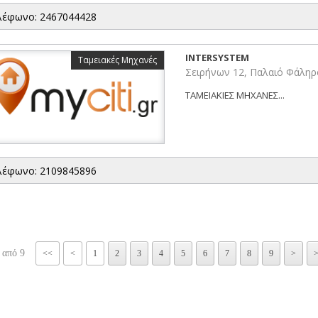
λέφωνο: 2467044428
INTERSYSTEM
Ταμειακές Μηχανές
Σειρήνων 12, Παλαιό Φάληρ
ΤΑΜΕΙΑΚΙΕΣ ΜΗΧΑΝΕΣ...
λέφωνο: 2109845896
 από 9
<<
<
1
2
3
4
5
6
7
8
9
>