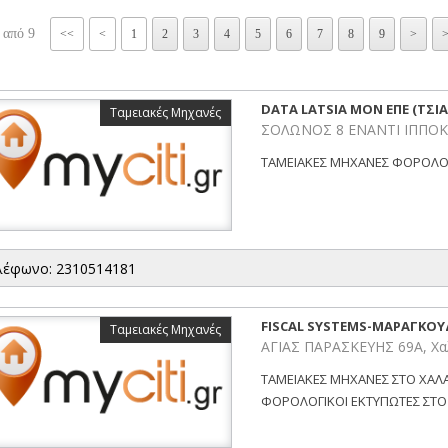
 από 9
<<
<
1
2
3
4
5
6
7
8
9
>
DATA LATSIA MON ΕΠΕ (ΤΣΙ
Ταμειακές Μηχανές
ΣΟΛΩΝΟΣ 8 ΕΝΑΝΤΙ ΙΠΠΟΚΡ
ΤΑΜΕΙΑΚΕΣ ΜΗΧΑΝΕΣ ΦΟΡΟΛΟΓ
λέφωνο: 2310514181
FISCAL SYSTEMS-ΜΑΡΑΓΚΟΥ
Ταμειακές Μηχανές
ΑΓΙΑΣ ΠΑΡΑΣΚΕΥΗΣ 69Α, Χα
ΤΑΜΕΙΑΚΕΣ ΜΗΧΑΝΕΣ ΣΤΟ ΧΑΛΑ
ΦΟΡΟΛΟΓΙΚΟΙ ΕΚΤΥΠΩΤΕΣ ΣΤΟ Χ