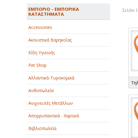
ΑΓΡΟΤΙΚΑ - ΚΤΗΝΟΤΡΟΦΙΚΑ
ΕΜΠΟΡΙΟ - ΕΜΠΟΡΙΚΑ
Σελίδα 1
ΚΑΤΑΣΤΗΜΑΤΑ
ΑΘΛΗΤΙΣΜΟΣ
Accessories
ΑΥΤΟΚΙΝΗΤΑ - ΜΗΧΑΝΕΣ - ΣΚΑΦΗ
Ακουστικά Βαρηκοΐας
ΔΙΑΣΚΕΔΑΣΗ - ΨΥΧΑΓΩΓΙΑ - ΤΕΧΝΕΣ
Είδη Υγιεινής
ΔΙΑΦΗΜΙΣΗ - ΜΜΕ
Pet Shop
ΕΚΚΛΗΣΙΕΣ - ΦΙΛΑΝΘΡΩΠΙΚΑ
ΣΩΜΑΤΕΙΑ
Αλλαντικά-Τυροκομικά
Τη
ΕΚΠΑΙΔΕΥΣΗ - ΣΧΟΛΕΣ
Ανθοπωλεία
ΕΜΠΟΡΙΟ - ΕΜΠΟΡΙΚΑ
Ανιχνευτές Μετάλλων
ΚΑΤΑΣΤΗΜΑΤΑ
Απορρυπαντικά - Χαρτικά
ΕΡΓΟΣΤΑΣΙΑ - ΒΙΟΜΗΧΑΝΙΕΣ
Βιβλιοπωλεία
ΞΕΝΟΔΟΧΕΙΑ - ΤΟΥΡΙΣΜΟΣ