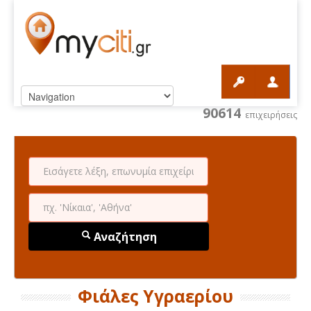
90614
επιχειρήσεις
Αναζήτηση
Φιάλες Υγραερίου